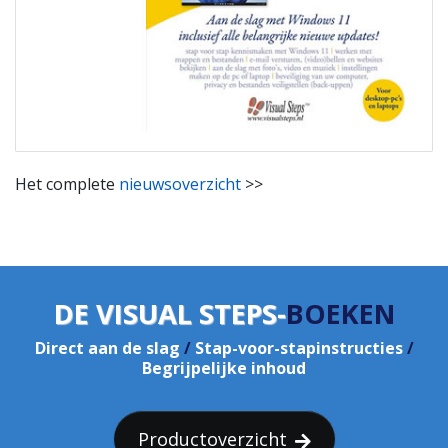
Het complete
nieuwsoverzicht
>>
DE VISUAL STEPS-
BOEKEN
Direct aan de slag
/
Stap-voor-stapinstructies
/
Begrijpelijke inhoud
Productoverzicht